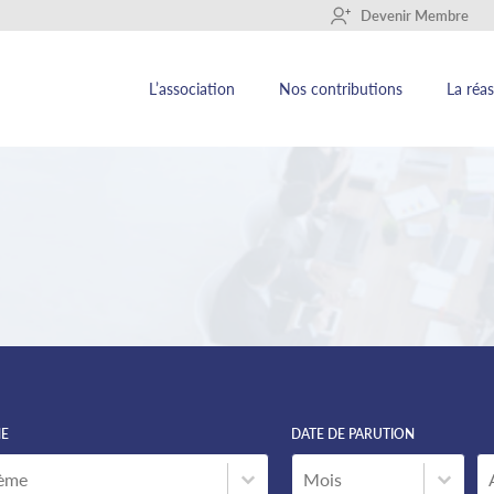
+
Devenir Membre
L’association
Nos contributions
La réa
E
DATE DE PARUTION
ème
Date de parution
A
E
DATE DE PARUTION
ème
Date de parution