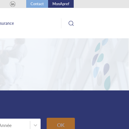
Contact
MonApref
ssurance
nnée
Année
OK