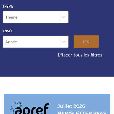
THÈME
Thème
THÈME
Thème
ANNÉE
Année
ANNÉE
Année
OK
Effacer tous les filtres