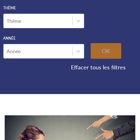
THÈME
Thème
THÈME
Thème
ANNÉE
Année
ANNÉE
Année
OK
Effacer tous les filtres