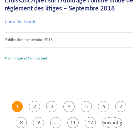
règlement des litiges – Septembre 2018
Consulter la note
Publication :
septembre 2018
# Juridique et Contractuel
1
2
3
4
5
6
7
8
9
…
11
12
Suivant »