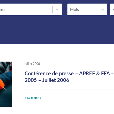
ème
Date de parution
A
E
DATE DE PARUTION
ème
Date de parution
juillet 2006
Conférence de presse – APREF & FFA – 
2005 – Juillet 2006
# Le marché