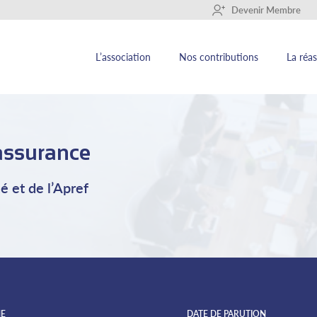
+
Devenir Membre
L’association
Nos contributions
La réa
éassurance
é et de l’Apref
E
DATE DE PARUTION