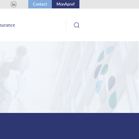
Contact
MonApref
ssurance