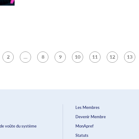
2
…
8
9
10
11
12
13
Les Membres
Devenir Membre
 de voûte du système
MonApref
Statuts