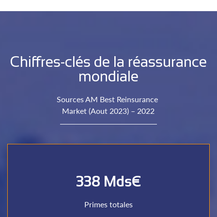
Chiffres-clés de la réassurance
mondiale
Sources AM Best Reinsurance
Market (Aout 2023) – 2022
338 Mds€
par les réassureurs
Chiffre d’affaires cumulé Vie et Non-vie souscrit
Primes totales
Primes totales