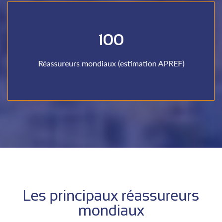
100
réassurance
Sociétés spécialisées dans la souscription de
Réassureurs mondiaux (estimation APREF)
Réassureurs
Les principaux réassureurs
mondiaux