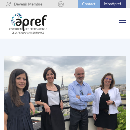
Contact
MonApref
+
Devenir Membre