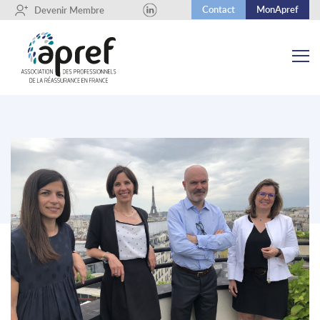
Contact
MonApref
+
Devenir Membre