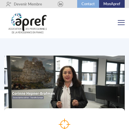
Contact
MonApref
+
Devenir Membre