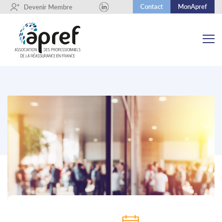
Contact
MonApref
+
Devenir Membre