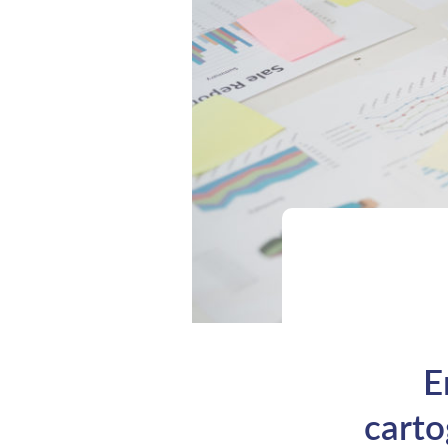
E
carto