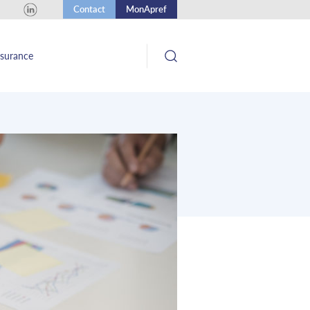
Contact
MonApref
ssurance