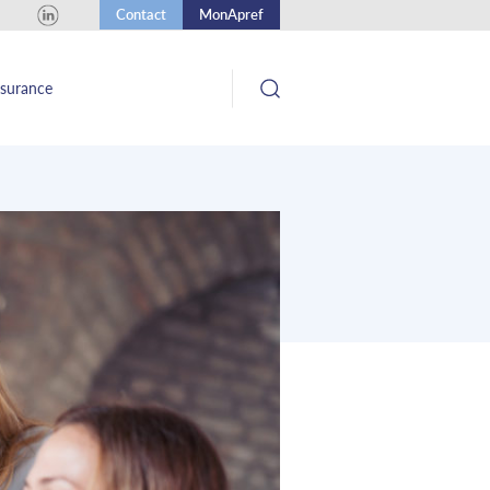
Contact
MonApref
ssurance