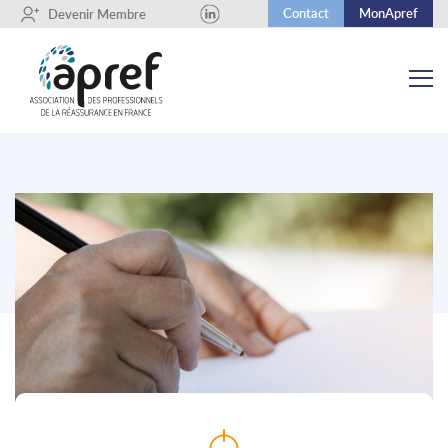
Contact
MonApref
+
Devenir Membre