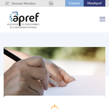
Contact
MonApref
+
Devenir Membre