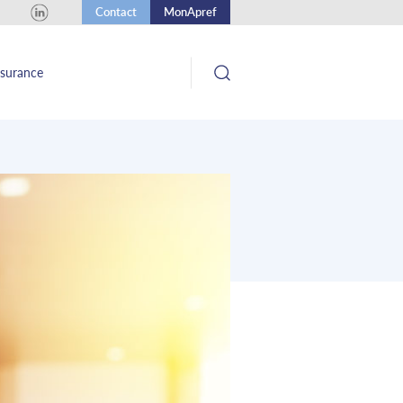
Contact
MonApref
ssurance