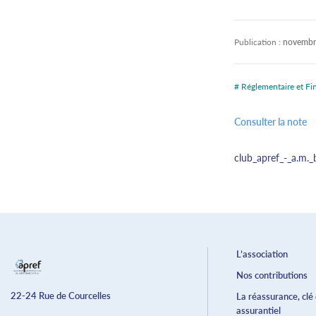
Publication :
novembr
# Réglementaire et Fi
Consulter la note
club_apref_-_a.m._
L’association
Nos contributions
22-24 Rue de Courcelles
La réassurance, clé
assurantiel