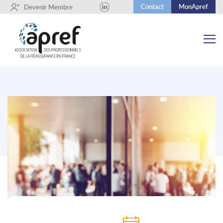
Contact
MonApref
+
Devenir Membre