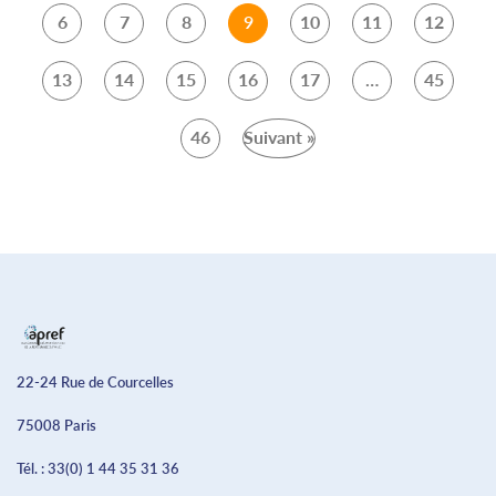
6
7
8
9
10
11
12
13
14
15
16
17
…
45
46
Suivant »
22-24 Rue de Courcelles
75008 Paris
Tél. :
33(0) 1 44 35 31 36