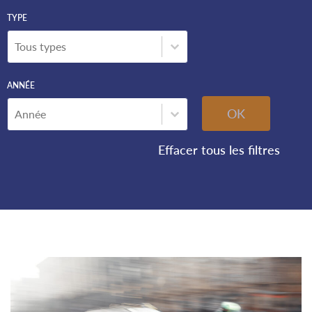
TYPE
Type
TYPE
Type
ANNÉE
Année
ANNÉE
Année
OK
Effacer tous les filtres